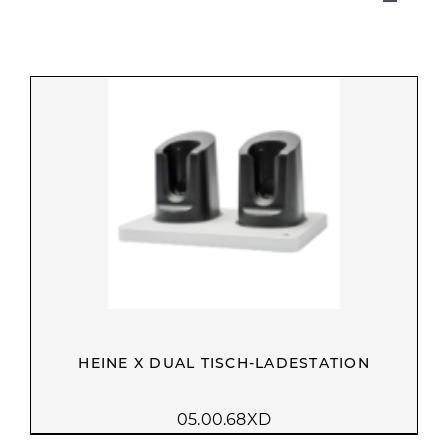
Toggle
Navigat
HOME
ÜBER UNS
KASSE
WARENKORB
MEIN KONTO
HEINE X DUAL TISCH-LADESTATION
05.00.68XD