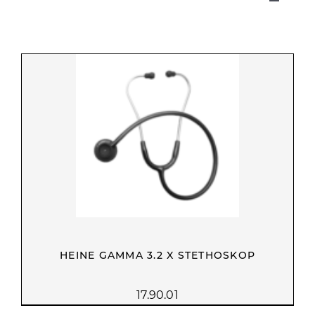
Toggle
Navigat
HOME
ÜBER UNS
KASSE
WARENKORB
MEIN KONTO
HEINE GAMMA 3.2 X STETHOSKOP
17.90.01