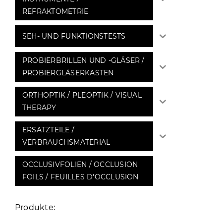
REFRAKTOMETRIE
SEH- UND FUNKTIONSTESTS
PROBIERBRILLEN UND -GLÄSER /
PROBIERGLÄSERKASTEN
ORTHOPTIK / PLEOPTIK / VISUAL
THERAPY
ERSATZTEILE /
VERBRAUCHSMATERIAL
OCCLUSIVFOLIEN / OCCLUSION
FOILS / FEUILLES D'OCCLUSION
Produkte: