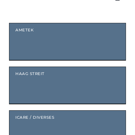
Toggle
Navigat
HOME
AMETEK
ÜBER UNS
KASSE
HAAG STREIT
WARENKORB
MEIN KONTO
ICARE / DIVERSES