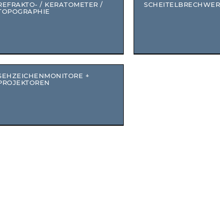
REFRAKTO- / KERATOMETER /
SCHEITELBRECHWER
TOPOGRAPHIE
SEHZEICHENMONITORE +
PROJEKTOREN