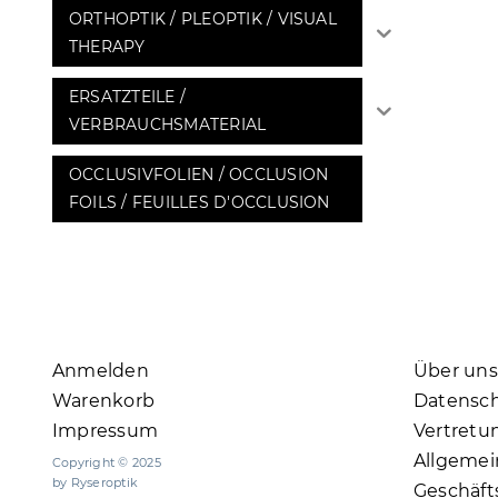
ORTHOPTIK / PLEOPTIK / VISUAL
THERAPY
ERSATZTEILE /
VERBRAUCHSMATERIAL
OCCLUSIVFOLIEN / OCCLUSION
FOILS / FEUILLES D'OCCLUSION
Anmelden
Über uns
Warenkorb
Datensc
Impressum
Vertretu
Allgemei
Copyright © 2025
by Ryseroptik
Geschäf