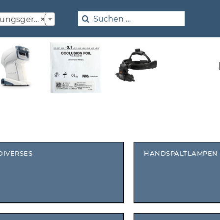

Search
rumente / Refraktometrie
×
for:
DIVERSES
HANDSPALTLAMPEN