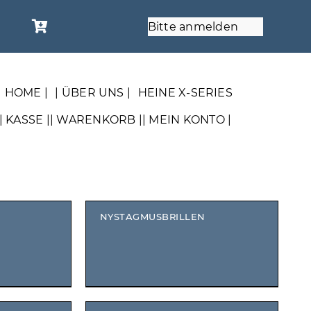
Bitte anmelden
| HOME |
| ÜBER UNS |
HEINE X-SERIES
| KASSE |
| WARENKORB |
| MEIN KONTO |
NYSTAGMUSBRILLEN