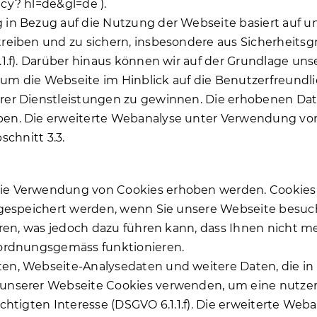
vacy? hl=de&gl=de
).
in Bezug auf die Nutzung der Webseite basiert auf u
eiben und zu sichern, insbesondere aus Sicherheitsgrü
.f). Darüber hinaus können wir auf der Grundlage unser
m die Webseite im Hinblick auf die Benutzerfreundl
rer Dienstleistungen zu gewinnen. Die erhobenen Da
en. Die erweiterte Webanalyse unter Verwendung vo
schnitt 3.3.
e Verwendung von Cookies erhoben werden. Cookies s
t gespeichert werden, wenn Sie unsere Webseite besu
eren, was jedoch dazu führen kann, dass Ihnen nicht m
 ordnungsgemäss funktionieren.
en, Webseite-Analysedaten und weitere Daten, die in
nserer Webseite Cookies verwenden, um eine nutzerfr
chtigten Interesse (DSGVO 6.1.1.f). Die erweiterte W