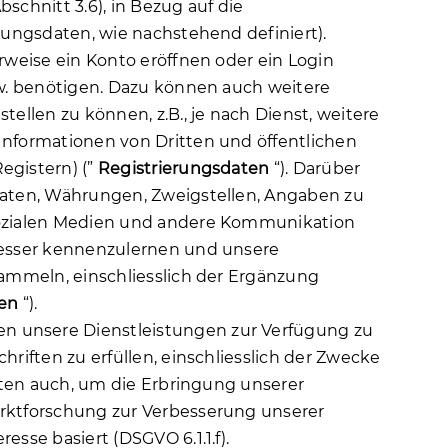
schnitt 3.6), in Bezug auf die
zungsdaten, wie nachstehend definiert).
rweise ein Konto eröffnen oder ein Login
sw. benötigen. Dazu können auch weitere
ellen zu können, z.B., je nach Dienst, weitere
Informationen von Dritten und öffentlichen
egistern) (”
Registrierungsdaten
“). Darüber
Daten, Währungen, Zweigstellen, Angaben zu
 sozialen Medien und andere Kommunikation
 besser kennenzulernen und unsere
sammeln, einschliesslich der Ergänzung
ten
“).
n unsere Dienstleistungen zur Verfügung zu
riften zu erfüllen, einschliesslich der Zwecke
aten auch, um die Erbringung unserer
arktforschung zur Verbesserung unserer
sse basiert (DSGVO 6.1.1.f).