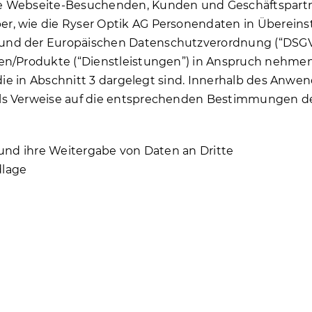
re Webseite-Besuchenden, Kunden und Geschäftspartn
er, wie die Ryser Optik AG Personendaten in Überei
und der Europäischen Datenschutzverordnung (“DSGV
gen/Produkte (“Dienstleistungen”) in Anspruch nehme
, die in Abschnitt 3 dargelegt sind. Innerhalb des An
als Verweise auf die entsprechenden Bestimmungen d
 und ihre Weitergabe von Daten an Dritte
dlage