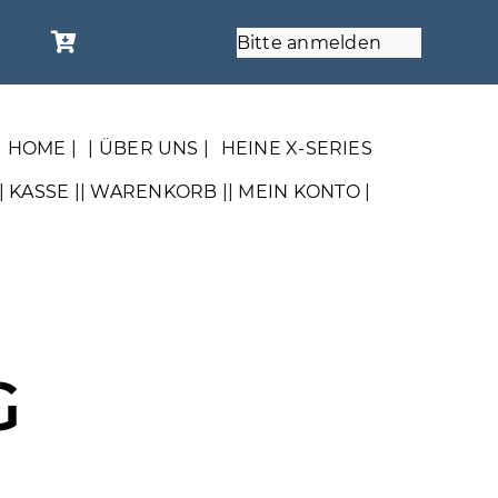
Bitte anmelden
| HOME |
| ÜBER UNS |
HEINE X-SERIES
| KASSE |
| WARENKORB |
| MEIN KONTO |
G