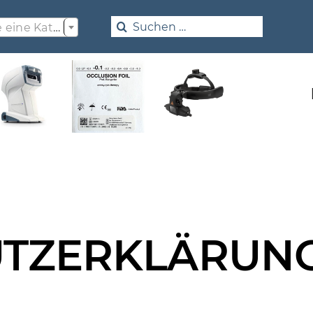

Search
Wählen Sie eine Kategorie
for:
UTZERKLÄRUN