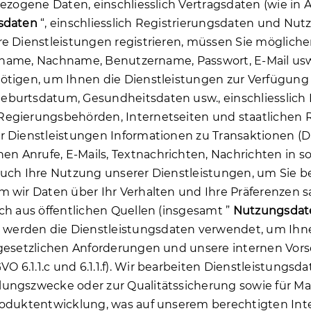
ezogene Daten, einschliesslich Vertragsdaten (wie in Ab
gsdaten
“, einschliesslich Registrierungsdaten und Nut
re Dienstleistungen registrieren, müssen Sie mögliche
 Vorname, Nachname, Benutzername, Passwort, E-Mail u
tigen, um Ihnen die Dienstleistungen zur Verfügung st
burtsdatum, Gesundheitsdaten usw., einschliesslich 
Regierungsbehörden, Internetseiten und staatlichen R
er Dienstleistungen Informationen zu Transaktionen (
n Anrufe, E-Mails, Textnachrichten, Nachrichten in
 auch Ihre Nutzung unserer Dienstleistungen, um Sie
m wir Daten über Ihr Verhalten und Ihre Präferenzen 
ch aus öffentlichen Quellen (insgesamt ”
Nutzungsda
werden die Dienstleistungsdaten verwendet, um Ihne
gesetzlichen Anforderungen und unsere internen Vorsch
6.1.1.c und 6.1.1.f). Wir bearbeiten Dienstleistungsd
lungszwecke oder zur Qualitätssicherung sowie für M
oduktentwicklung, was auf unserem berechtigten Intere