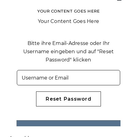
Toggle
Navigat
YOUR CONTENT GOES HERE
HOME
Your Content Goes Here
ÜBER UNS
Bitte ihre Email-Adresse oder Ihr
Username eingeben und auf "Reset
KASSE
Password" klicken
WARENKORB
MEIN KONTO
Reset Password