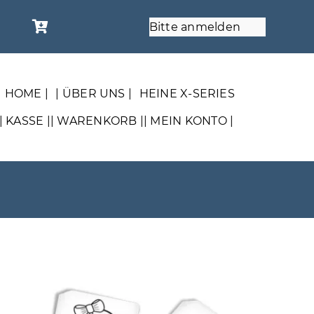
Bitte anmelden
| HOME |
| ÜBER UNS |
HEINE X-SERIES
| KASSE |
| WARENKORB |
| MEIN KONTO |