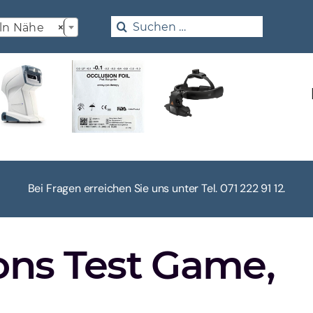

Search
ln Nähe
×
for:
Bei Fragen erreichen Sie uns unter Tel. 071 222 91 12.
ons Test Game,