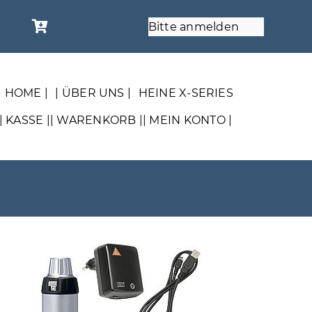
Bitte anmelden
| HOME |
| ÜBER UNS |
HEINE X-SERIES
| KASSE |
| WARENKORB |
| MEIN KONTO |