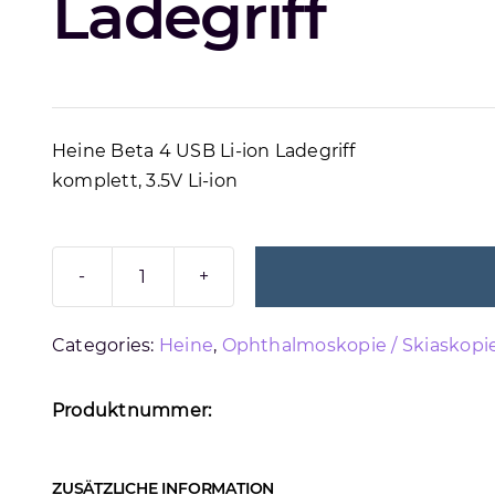
Ladegriff
Heine Beta 4 USB Li-ion Ladegriff
komplett, 3.5V Li-ion
HEINE
BETA
Categories:
Heine
,
Ophthalmoskopie / Skiaskopi
4
USB
LI-
Produktnummer:
ION
LADEGRIFF
ZUSÄTZLICHE INFORMATION