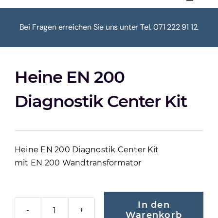
Toggle
Navigat
HOME
Bei Fragen erreichen Sie uns unter Tel. 071 222 91 12.
ÜBER UNS
Heine EN 200
KASSE
Diagnostik Center Kit
WARENKORB
Heine EN 200 Diagnostik Center Kit
MEIN KONTO
mit EN 200 Wandtransformator
In den
Warenkorb
HEINE