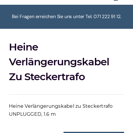
Toggle
Navigat
HOME
Bei Fragen erreichen Sie uns unter Tel. 071 222 91 12.
ÜBER UNS
Heine
KASSE
Verlängerungskabel
WARENKORB
Zu Steckertrafo
MEIN KONTO
Heine Verlängerungskabel zu Steckertrafo
UNPLUGGED, 1.6 m