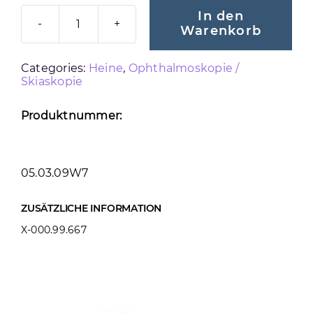
In den
Warenkorb
HEINE
VERLÄNGERUNGSKABEL
Categories:
Heine
,
Ophthalmoskopie /
Menge
Skiaskopie
Produktnummer:
05.03.09W7
ZUSÄTZLICHE INFORMATION
X-000.99.667