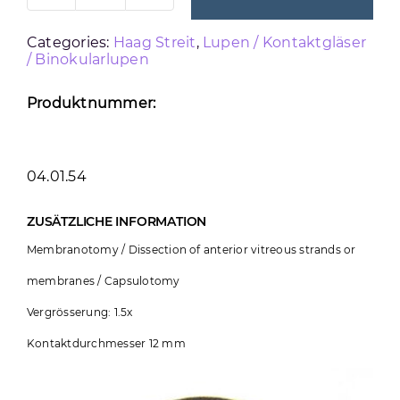
KONTAKTGLAS
Categories:
Haag Streit
,
Lupen / Kontaktgläser
CGPL
/ Binokularlupen
Menge
Produktnummer:
04.01.54
ZUSÄTZLICHE INFORMATION
Membranotomy / Dissection of anterior vitreous strands or
membranes / Capsulotomy
Vergrösserung: 1.5x
Kontaktdurchmesser 12 mm