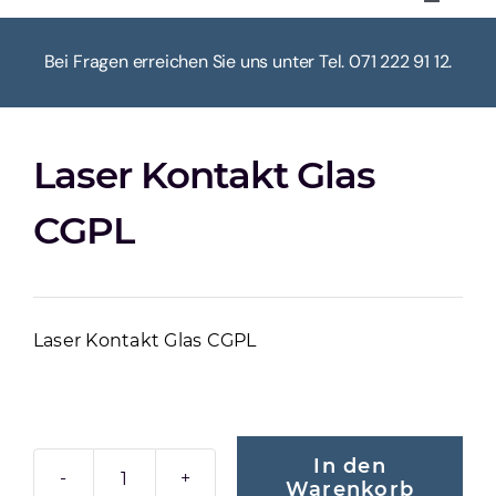
Toggle
Navigat
HOME
Bei Fragen erreichen Sie uns unter Tel. 071 222 91 12.
ÜBER UNS
Laser Kontakt Glas
KASSE
CGPL
WARENKORB
Laser Kontakt Glas CGPL
MEIN KONTO
In den
Warenkorb
LASER