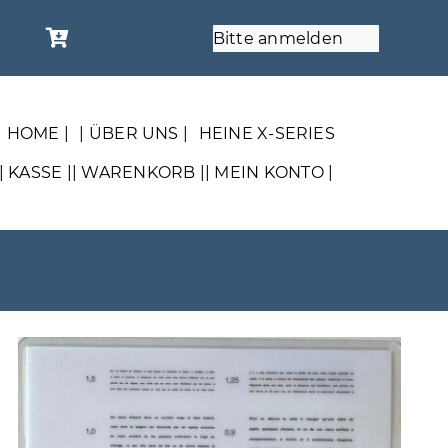
Bitte anmelden
| HOME |
| ÜBER UNS |
HEINE X-SERIES
| KASSE |
| WARENKORB |
| MEIN KONTO |