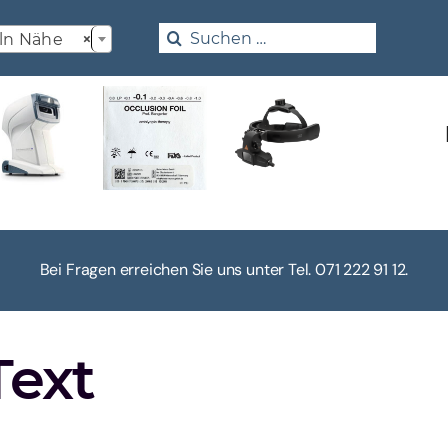

Search
ln Nähe
×
for:
Bei Fragen erreichen Sie uns unter Tel. 071 222 91 12.
Text