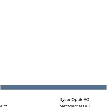
Ryser Optik AG
hutz
Metzgergasse 2