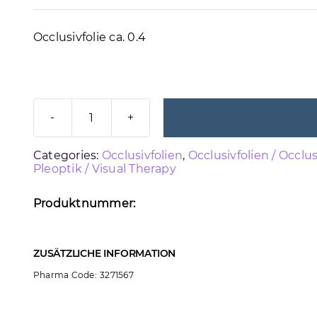
Occlusivfolie ca. 0.4
OCCLUSIVFOLIE
~0.4
Categories:
Occlusivfolien
,
Occlusivfolien / Occlus
Menge
Pleoptik / Visual Therapy
Produktnummer:
ZUSÄTZLICHE INFORMATION
Pharma Code:
3271567