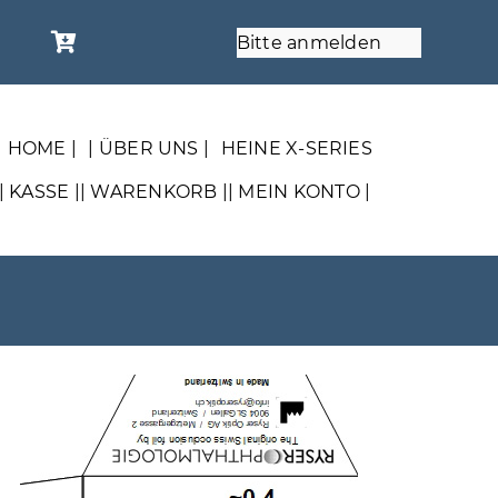
Bitte anmelden
| HOME |
| ÜBER UNS |
HEINE X-SERIES
| KASSE |
| WARENKORB |
| MEIN KONTO |