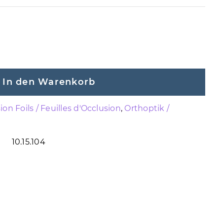
In den Warenkorb
ion Foils / Feuilles d'Occlusion
,
Orthoptik /
10.15.104