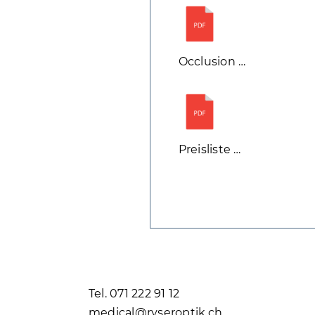
Occlusion Foils Inst
Preisliste Occlusivf
Tel. 071 222 91 12
medical@ryseroptik.ch