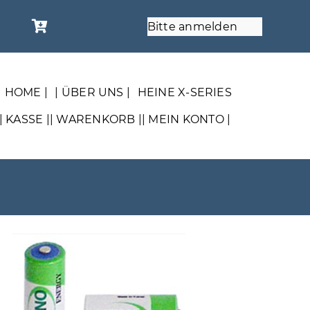
Bitte anmelden
| HOME |
| ÜBER UNS |
HEINE X-SERIES
| KASSE |
| WARENKORB |
| MEIN KONTO |