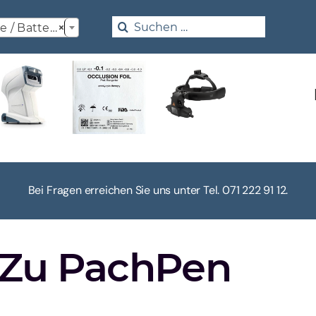

Search
/ Batterien
×
for:
Bei Fragen erreichen Sie uns unter Tel. 071 222 91 12.
e Zu PachPen