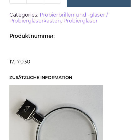
METALLRAND
Categories:
Probierbrillen und -gläser /
PRISMA
Probiergläserkasten
,
Probiergläser
3
Menge
Produktnummer:
17.17.030
ZUSÄTZLICHE INFORMATION