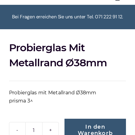
Toggle
Navigat
HOME
Bei Fragen erreichen Sie uns unter Tel. 071 222 91 12.
ÜBER UNS
Probierglas Mit
KASSE
Metallrand Ø38mm
WARENKORB
Probierglas mit Metallrand Ø38mm
MEIN KONTO
prisma 3^
In den
Warenkorb
PROBIERGLAS