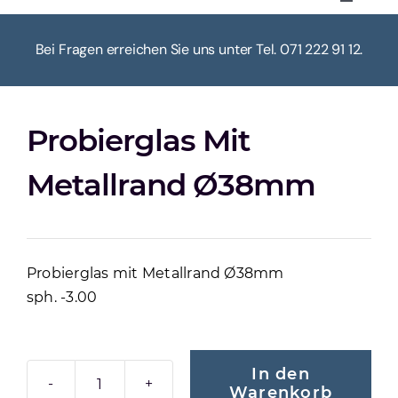
Toggle
Navigat
HOME
Bei Fragen erreichen Sie uns unter Tel. 071 222 91 12.
ÜBER UNS
Probierglas Mit
KASSE
Metallrand Ø38mm
WARENKORB
Probierglas mit Metallrand Ø38mm
MEIN KONTO
sph. -3.00
In den
Warenkorb
PROBIERGLAS