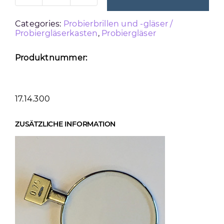
METALLRAND
Categories:
Probierbrillen und -gläser /
SPH
Probiergläserkasten
,
Probiergläser
-3.00
Menge
Produktnummer:
17.14.300
ZUSÄTZLICHE INFORMATION