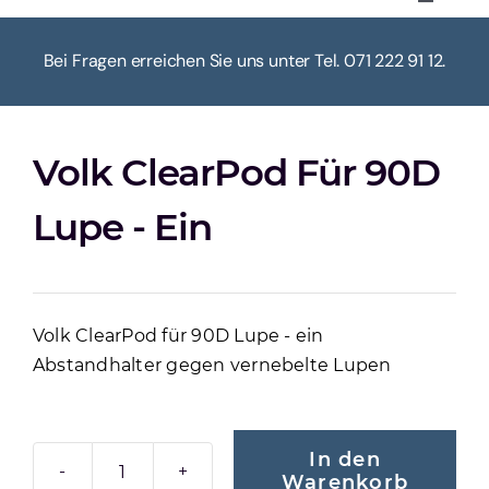
Toggle
Navigat
HOME
Bei Fragen erreichen Sie uns unter Tel. 071 222 91 12.
ÜBER UNS
Volk ClearPod Für 90D
KASSE
Lupe - Ein
WARENKORB
Volk ClearPod für 90D Lupe - ein
MEIN KONTO
Abstandhalter gegen vernebelte Lupen
In den
Warenkorb
VOLK