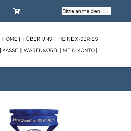
Bitte anmelden
| HOME |
| ÜBER UNS |
HEINE X-SERIES
| KASSE |
| WARENKORB |
| MEIN KONTO |