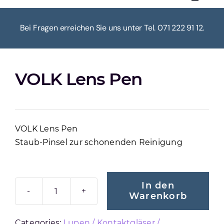
Toggle
Navigat
HOME
Bei Fragen erreichen Sie uns unter Tel. 071 222 91 12.
ÜBER UNS
VOLK Lens Pen
KASSE
WARENKORB
VOLK Lens Pen
Staub-Pinsel zur schonenden Reinigung
MEIN KONTO
In den
Warenkorb
VOLK
OPTICAL
Categories:
Lupen / Kontaktgläser /