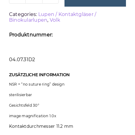
HRX
Categories:
Lupen / Kontaktgläser /
1.0X
Binokularlupen
,
Volk
NSR
DIRECT
Produktnummer:
IMAGE
Menge
04.07.31D2
ZUSÄTZLICHE INFORMATION
NSR = “no suture ring” design
sterilisierbar
Gesichtsfeld 30°
image magnification 1.0x
Kontaktdurchmesser 11.2 mm