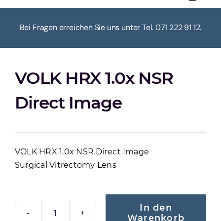
Toggle
Navigat
HOME
Bei Fragen erreichen Sie uns unter Tel. 071 222 91 12.
ÜBER UNS
VOLK HRX 1.0x NSR
KASSE
Direct Image
WARENKORB
VOLK HRX 1.0x NSR Direct Image
MEIN KONTO
Surgical Vitrectomy Lens
In den
Warenkorb
VOLK