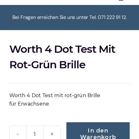
Toggle
Navigat
HOME
Bei Fragen erreichen Sie uns unter Tel. 071 222 91 12.
ÜBER UNS
Worth 4 Dot Test Mit
KASSE
Rot-Grün Brille
WARENKORB
Worth 4 Dot Test mit rot-grün Brille
MEIN KONTO
für Erwachsene
In den
Warenkorb
WORTH