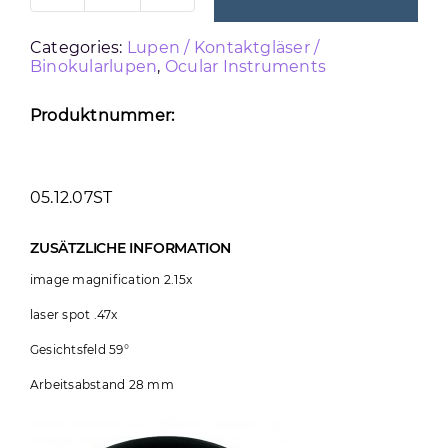
28D
Categories:
Lupen / Kontaktgläser /
Menge
Binokularlupen
,
Ocular Instruments
Produktnummer:
05.12.07ST
ZUSÄTZLICHE INFORMATION
image magnification 2.15x
laser spot .47x
Gesichtsfeld 59°
Arbeitsabstand 28 mm