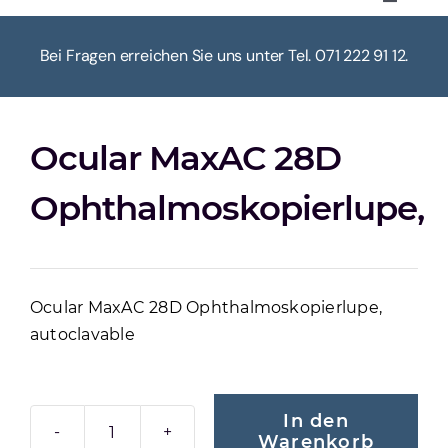
Toggle
Navigat
HOME
Bei Fragen erreichen Sie uns unter Tel. 071 222 91 12.
ÜBER UNS
Ocular MaxAC 28D
KASSE
Ophthalmoskopierlupe,
WARENKORB
Ocular MaxAC 28D Ophthalmoskopierlupe,
MEIN KONTO
autoclavable
In den
Warenkorb
OCULAR