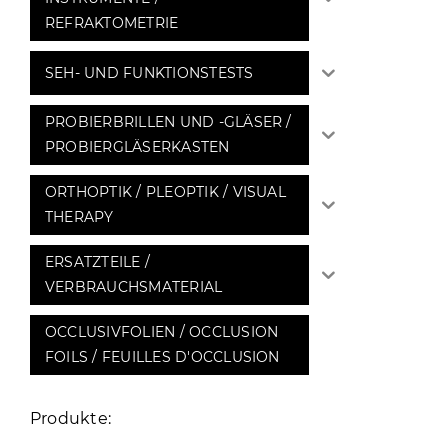
REFRAKTOMETRIE
SEH- UND FUNKTIONSTESTS
PROBIERBRILLEN UND -GLÄSER /
PROBIERGLÄSERKASTEN
ORTHOPTIK / PLEOPTIK / VISUAL
THERAPY
ERSATZTEILE /
VERBRAUCHSMATERIAL
OCCLUSIVFOLIEN / OCCLUSION
FOILS / FEUILLES D'OCCLUSION
Produkte: