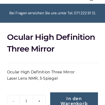
Toggle
Navigat
HOME
Bei Fragen erreichen Sie uns unter Tel. 071 222 91 12.
ÜBER UNS
Ocular High Definition
KASSE
Three Mirror
WARENKORB
Ocular High Definition Three Mirror
MEIN KONTO
Laser Lens NMR, 3-Spiegel
In den
Warenkorb
OCULAR