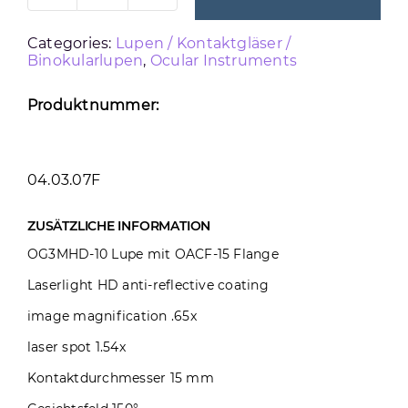
HIGH
Categories:
Lupen / Kontaktgläser /
DEFINITION
Binokularlupen
,
Ocular Instruments
THREE
MIRROR
Produktnummer:
Menge
04.03.07F
ZUSÄTZLICHE INFORMATION
OG3MHD-10 Lupe mit OACF-15 Flange
Laserlight HD anti-reflective coating
image magnification .65x
laser spot 1.54x
Kontaktdurchmesser 15 mm