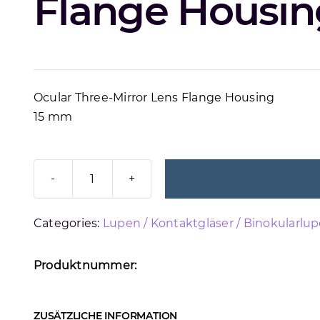
Flange Housin
Ocular Three-Mirror Lens Flange Housing
15 mm
OCULAR
OACF-
Categories:
Lupen / Kontaktgläser / Binokularlu
15
Menge
Produktnummer:
ZUSÄTZLICHE INFORMATION