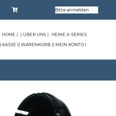
Bitte anmelden
| HOME |
| ÜBER UNS |
HEINE X-SERIES
| KASSE |
| WARENKORB |
| MEIN KONTO |