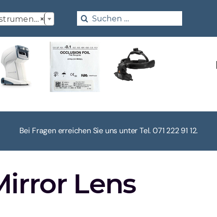

Search
truments
×
for:
Bei Fragen erreichen Sie uns unter Tel. 071 222 91 12.
irror Lens