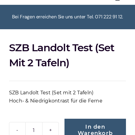
Toggle
Navigat
HOME
Bei Fragen erreichen Sie uns unter Tel. 071 222 91 12.
ÜBER UNS
SZB Landolt Test (Set
KASSE
Mit 2 Tafeln)
WARENKORB
SZB Landolt Test (Set mit 2 Tafeln)
MEIN KONTO
Hoch- & Niedrigkontrast für die Ferne
In den
Warenkorb
SZB