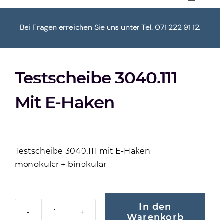
Toggle
Navigat
HOME
Bei Fragen erreichen Sie uns unter Tel. 071 222 91 12.
ÜBER UNS
Testscheibe 3040.111
KASSE
Mit E-Haken
WARENKORB
Testscheibe 3040.111 mit E-Haken
MEIN KONTO
monokular + binokular
In den
Warenkorb
TESTSCHEIBE