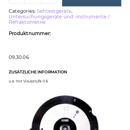
3040.111
Categories:
Sehtestgeräte
,
E-
Untersuchungsgeräte und -instrumente /
Refraktometrie
HAKEN
MONOKULAR
Produktnummer:
B
Menge
09.30.06
ZUSÄTZLICHE INFORMATION
u.a. mit Visusstufe 0.6